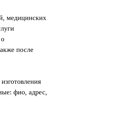
й, медицинских
слуги
 о
также после
я изготовления
ые: фио, адрес,