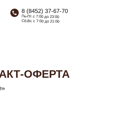
8 (8452) 37-67-70
Пн-Пт с
7:00
до
23:00
Сб-Вс с
7:00
до
21:00
АКТ-ОФЕРТА
e»