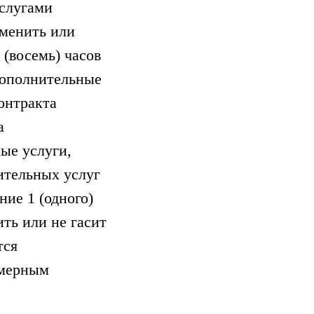
услугами
тменить или
(восемь) часов
 Дополнительные
онтракта
а
ые услуги,
ительных услуг
ие 1 (одного)
ть или не гасит
тся
змерным