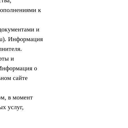
тва,
дополнениями к
 документами и
ru). Информация
лнителя.
рты и
 Информация о
ьном сайте
м, в момент
х услуг,