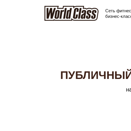
Сеть ф
итне
бизнес-кла
ПУБЛИЧНЫЙ
н