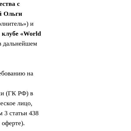
ства с
й Ольги
олнитель») и
 клубе
«World
 (в дальнейшем
ебованию на
и (ГК РФ) в
еское лицо,
 3 статьи 438
 оферте).