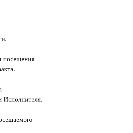
ги.
и посещения
ракта.
а
м Исполнителя.
посещаемого