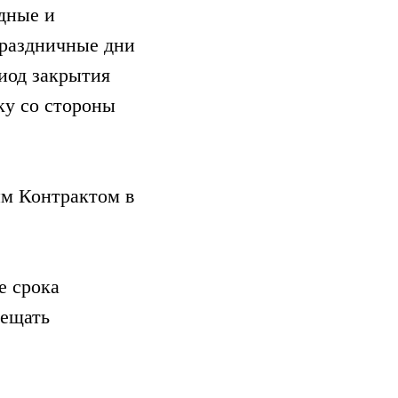
одные и
 праздничные дни
риод закрытия
ку со стороны
им Контрактом в
е срока
сещать