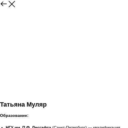
Татьяна Муляр
Образование:
НГУ им. П.Ф. Лесгафта
(Санкт-Петербург) — квалификация